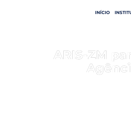
INÍCIO
INSTI
ARIS-ZM par
Agênci