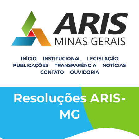
INÍCIO
INSTITUCIONAL
LEGISLAÇÃO
PUBLICAÇÕES
TRANSPARÊNCIA
NOTÍCIAS
CONTATO
OUVIDORIA
Resoluções ARIS-
MG