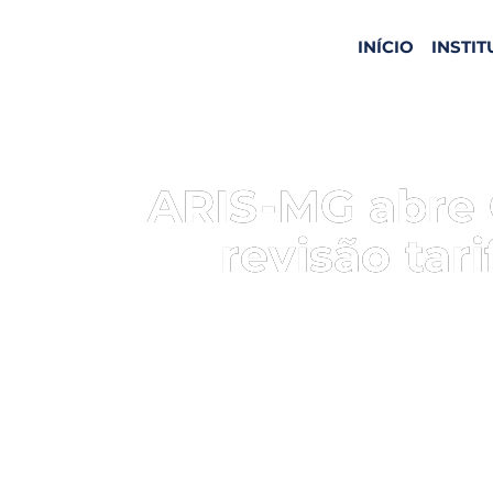
INÍCIO
INSTI
ARIS-MG abre 
revisão tar