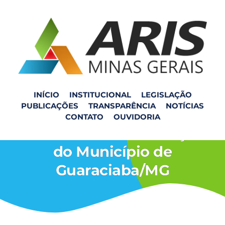
INÍCIO
INSTITUCIONAL
LEGISLAÇÃO
PUBLICAÇÕES
TRANSPARÊNCIA
NOTÍCIAS
ARIS-MG publica
CONTATO
OUVIDORIA
Relatório de Fiscalização
do Município de
Guaraciaba/MG