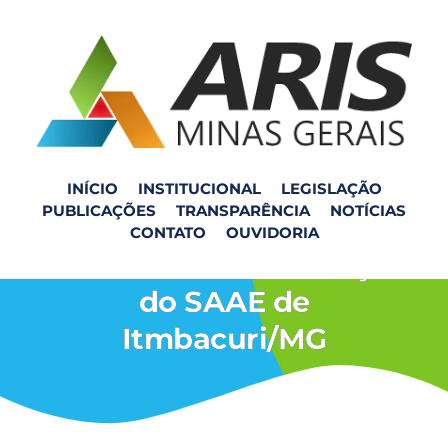
INÍCIO
INSTITUCIONAL
LEGISLAÇÃO
PUBLICAÇÕES
TRANSPARÊNCIA
NOTÍCIAS
ARIS-MG publica
CONTATO
OUVIDORIA
Relatório de Fiscalização
do SAAE de
Itmbacuri/MG