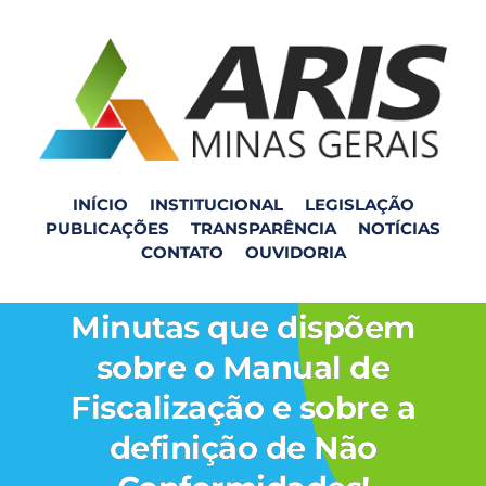
INÍCIO
INSTITUCIONAL
LEGISLAÇÃO
PUBLICAÇÕES
TRANSPARÊNCIA
NOTÍCIAS
ARIS-ZM abre Consulta
CONTATO
OUVIDORIA
Pública referente a
Minutas que dispõem
sobre o Manual de
Fiscalização e sobre a
definição de Não