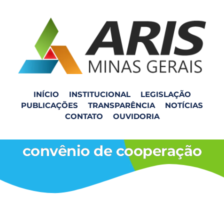
INÍCIO
INSTITUCIONAL
LEGISLAÇÃO
PUBLICAÇÕES
TRANSPARÊNCIA
NOTÍCIAS
ARIS-ZM e CIRSU
CONTATO
OUVIDORIA
formalizam assinatura de
convênio de cooperação