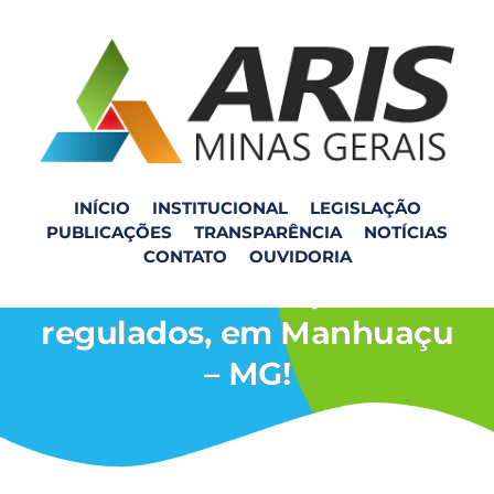
INÍCIO
INSTITUCIONAL
LEGISLAÇÃO
PUBLICAÇÕES
TRANSPARÊNCIA
NOTÍCIAS
ARIS ZM realiza reunião
CONTATO
OUVIDORIA
com municípios
regulados, em Manhuaçu
– MG!