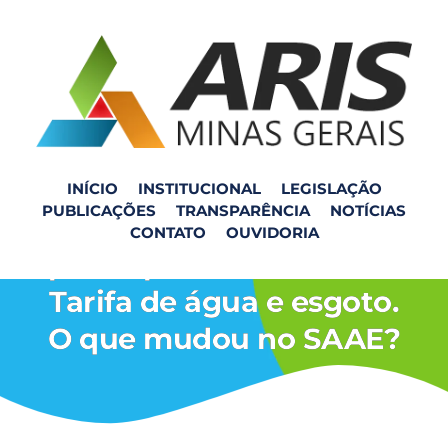
INÍCIO
INSTITUCIONAL
LEGISLAÇÃO
PUBLICAÇÕES
TRANSPARÊNCIA
NOTÍCIAS
Convidamos a todos para
CONTATO
OUVIDORIA
participar do WEBINAR:
Tarifa de água e esgoto.
O que mudou no SAAE?