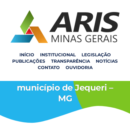
INÍCIO
INSTITUCIONAL
LEGISLAÇÃO
PUBLICAÇÕES
TRANSPARÊNCIA
NOTÍCIAS
Equipe de fiscalização da
CONTATO
OUVIDORIA
ARIS ZM visita o
município de Jequeri –
MG