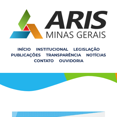
INÍCIO
INSTITUCIONAL
LEGISLAÇÃO
PUBLICAÇÕES
TRANSPARÊNCIA
NOTÍCIAS
Está aberta a Consulta
CONTATO
OUVIDORIA
Pública 027/2023!