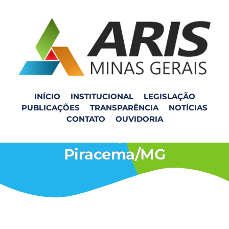
INÍCIO
INSTITUCIONAL
LEGISLAÇÃO
PUBLICAÇÕES
TRANSPARÊNCIA
NOTÍCIAS
Audiência Pública no
CONTATO
OUVIDORIA
município de
Piracema/MG