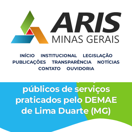
INÍCIO
INSTITUCIONAL
LEGISLAÇÃO
PUBLICAÇÕES
TRANSPARÊNCIA
NOTÍCIAS
Consulta Pública sobre a
CONTATO
OUVIDORIA
revisão dos preços
públicos de serviços
praticados pelo DEMAE
de Lima Duarte (MG)