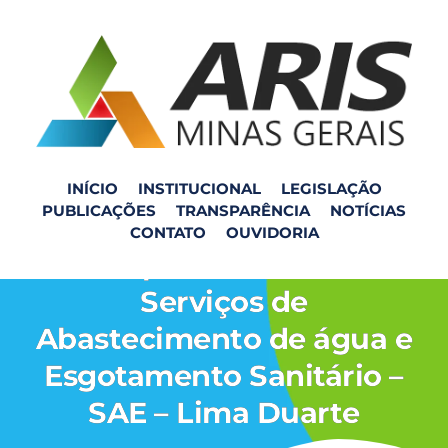
INÍCIO
INSTITUCIONAL
LEGISLAÇÃO
PUBLICAÇÕES
TRANSPARÊNCIA
NOTÍCIAS
Fiscalização de
CONTATO
OUVIDORIA
Acompanhamento dos
Serviços de
Abastecimento de água e
Esgotamento Sanitário –
SAE – Lima Duarte