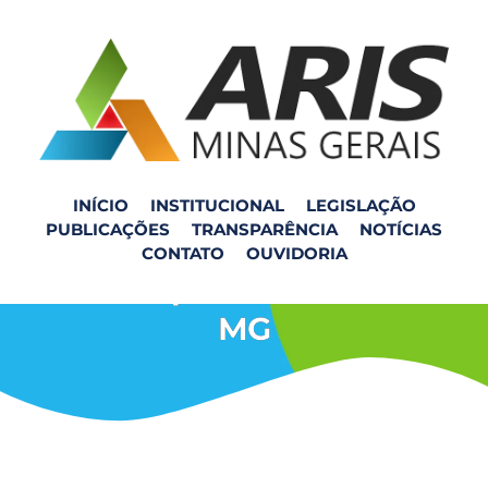
INÍCIO
INSTITUCIONAL
LEGISLAÇÃO
PUBLICAÇÕES
TRANSPARÊNCIA
NOTÍCIAS
Fiscalização do SAE no
CONTATO
OUVIDORIA
município de Oratórios
MG