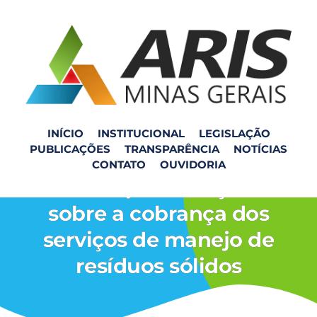
INÍCIO
INSTITUCIONAL
LEGISLAÇÃO
PUBLICAÇÕES
TRANSPARÊNCIA
NOTÍCIAS
Reunião com a Câmara
CONTATO
OUVIDORIA
Municipal de Viçosa
sobre a cobrança dos
serviços de manejo de
resíduos sólidos