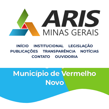
INÍCIO
INSTITUCIONAL
LEGISLAÇÃO
PUBLICAÇÕES
TRANSPARÊNCIA
NOTÍCIAS
Reunião com o Conselho
CONTATO
OUVIDORIA
de Regulação do
Município de Vermelho
Novo