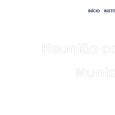
INÍCIO
INST
Reunião co
Munic