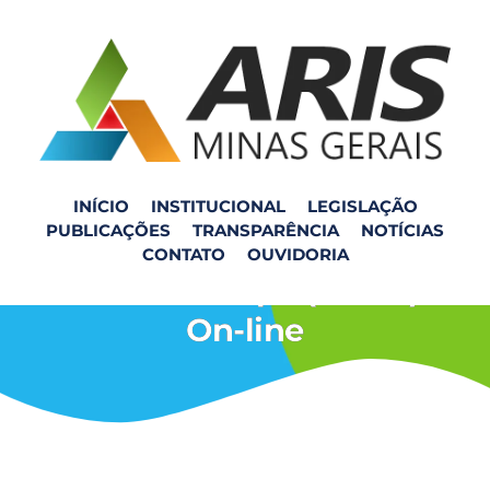
INÍCIO
INSTITUCIONAL
LEGISLAÇÃO
PUBLICAÇÕES
TRANSPARÊNCIA
NOTÍCIAS
Reunião com o Município
CONTATO
OUVIDORIA
de Abre Campo (SMRS) –
On-line