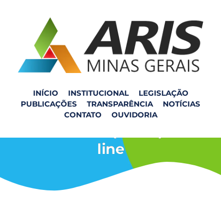
INÍCIO
INSTITUCIONAL
LEGISLAÇÃO
PUBLICAÇÕES
TRANSPARÊNCIA
NOTÍCIAS
Reunião com o Município
CONTATO
OUVIDORIA
de Piracema (SMRS) – On-
line