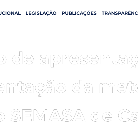
TUCIONAL
LEGISLAÇÃO
PUBLICAÇÕES
TRANSPARÊNC
o de apresentaç
ntação da met
o SEMASA de Ca