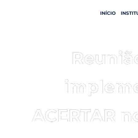
INÍCIO
INSTI
Reuniã
impleme
ACERTAR n