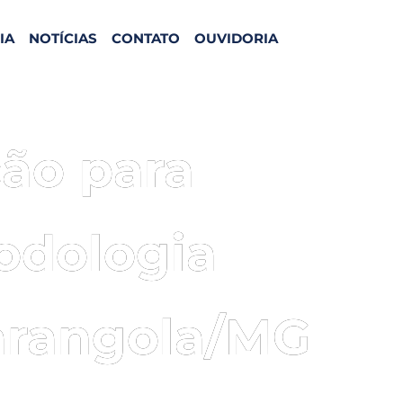
IA
NOTÍCIAS
CONTATO
OUVIDORIA
ão para
odologia
rangola/MG