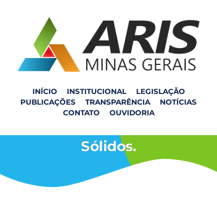
INÍCIO
INSTITUCIONAL
LEGISLAÇÃO
PUBLICAÇÕES
TRANSPARÊNCIA
NOTÍCIAS
Reunião Pref Senador
CONTATO
OUVIDORIA
Firmino – Residuos
Sólidos.