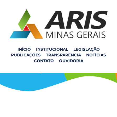
INÍCIO
INSTITUCIONAL
LEGISLAÇÃO
PUBLICAÇÕES
TRANSPARÊNCIA
NOTÍCIAS
Reunião SMRS –
CONTATO
OUVIDORIA
Município de Chalé/MG