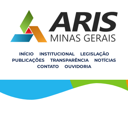
INÍCIO
INSTITUCIONAL
LEGISLAÇÃO
PUBLICAÇÕES
TRANSPARÊNCIA
NOTÍCIAS
SMRS: Reunião com o
CONTATO
OUVIDORIA
Demsur de Muriaé