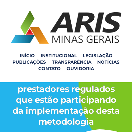
INÍCIO
INSTITUCIONAL
LEGISLAÇÃO
PUBLICAÇÕES
TRANSPARÊNCIA
NOTÍCIAS
Treinamento ACERTAR –
CONTATO
OUVIDORIA
Reunião online com os
prestadores regulados
que estão participando
da implementação desta
metodologia