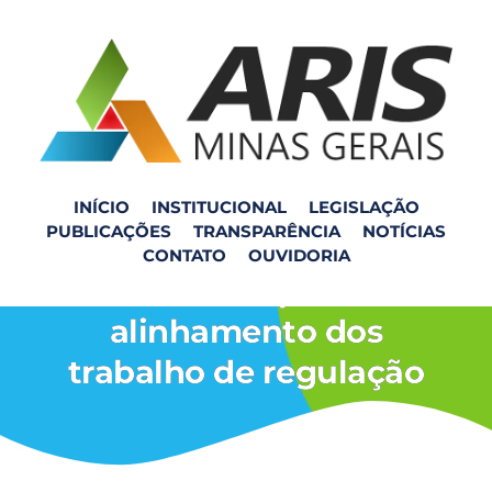
INÍCIO
INSTITUCIONAL
LEGISLAÇÃO
PUBLICAÇÕES
TRANSPARÊNCIA
NOTÍCIAS
Visita ao Município de
CONTATO
OUVIDORIA
Acaiaca para
alinhamento dos
trabalho de regulação