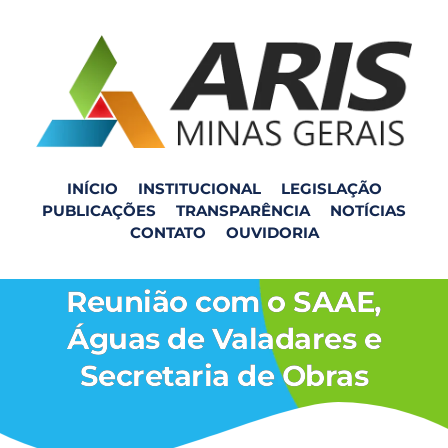
INÍCIO
INSTITUCIONAL
LEGISLAÇÃO
PUBLICAÇÕES
TRANSPARÊNCIA
NOTÍCIAS
Visita ao município de
CONTATO
OUVIDORIA
Governador Valadares:
Reunião com o SAAE,
Águas de Valadares e
Secretaria de Obras