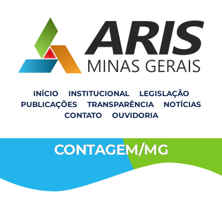
INÍCIO
INSTITUCIONAL
LEGISLAÇÃO
PUBLICAÇÕES
TRANSPARÊNCIA
NOTÍCIAS
VISITA TÉCNICA AO
CONTATO
OUVIDORIA
ATERRO SANITÁRIO DE
CONTAGEM/MG