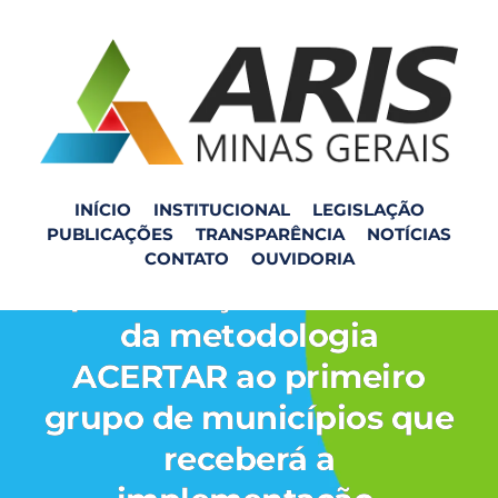
INÍCIO
INSTITUCIONAL
LEGISLAÇÃO
PUBLICAÇÕES
TRANSPARÊNCIA
NOTÍCIAS
Webinar para
CONTATO
OUVIDORIA
apresentação do 3º ciclo
da metodologia
ACERTAR ao primeiro
grupo de municípios que
receberá a