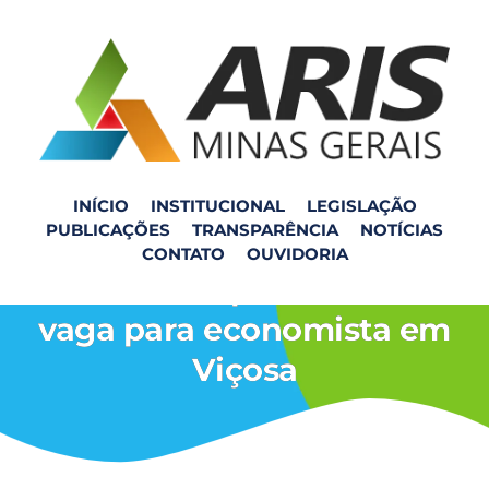
INÍCIO
INSTITUCIONAL
LEGISLAÇÃO
PUBLICAÇÕES
TRANSPARÊNCIA
NOTÍCIAS
ARIS-MG abre processo
CONTATO
OUVIDORIA
seletivo simplificado com
vaga para economista em
Viçosa