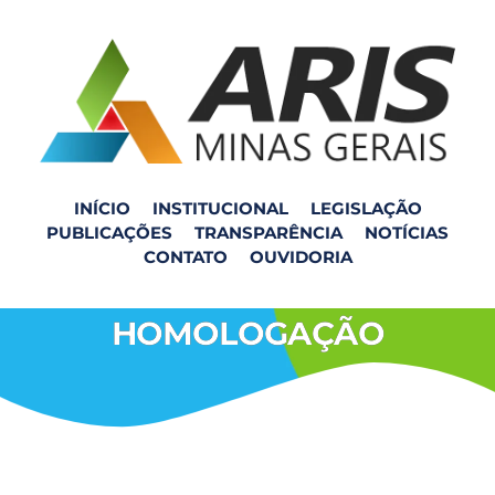
INÍCIO
INSTITUCIONAL
LEGISLAÇÃO
PUBLICAÇÕES
TRANSPARÊNCIA
NOTÍCIAS
PROCESSO SELETIVO –
CONTATO
OUVIDORIA
RESULTADO FINAL E
HOMOLOGAÇÃO