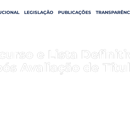
TUCIONAL
LEGISLAÇÃO
PUBLICAÇÕES
TRANSPARÊNC
urso e Lista Definit
ós Avaliação de Títu