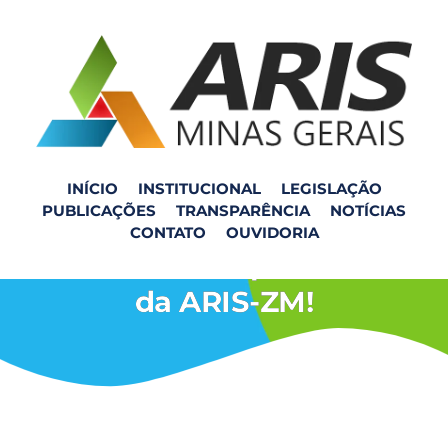
INÍCIO
INSTITUCIONAL
LEGISLAÇÃO
PUBLICAÇÕES
TRANSPARÊNCIA
NOTÍCIAS
Walace Pedrosa é
CONTATO
OUVIDORIA
reeleito como presidente
da ARIS-ZM!