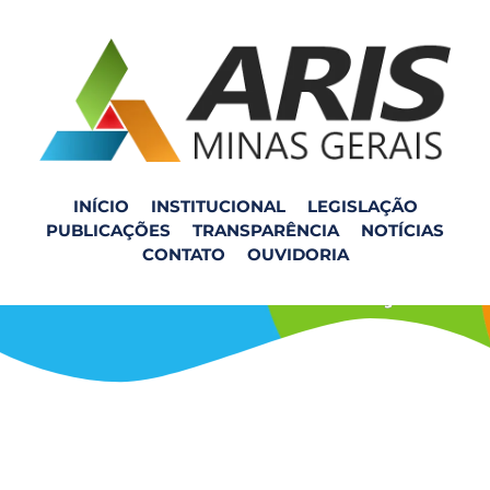
INÍCIO
INSTITUCIONAL
LEGISLAÇÃO
PUBLICAÇÕES
TRANSPARÊNCIA
NOTÍCIAS
Fiscalização SLU-MRS –
CONTATO
OUVIDORIA
SAMAL de Manhuaçu