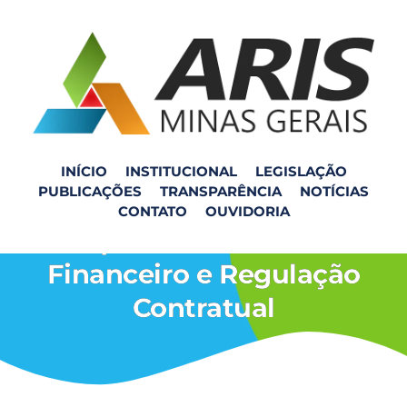
INÍCIO
INSTITUCIONAL
LEGISLAÇÃO
PUBLICAÇÕES
TRANSPARÊNCIA
NOTÍCIAS
Participação no Curso:
CONTATO
OUVIDORIA
Reequilíbrio Econômico-
Financeiro e Regulação
Contratual