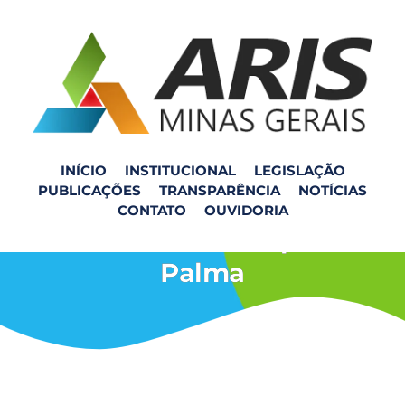
INÍCIO
INSTITUCIONAL
LEGISLAÇÃO
PUBLICAÇÕES
TRANSPARÊNCIA
NOTÍCIAS
Visita Diagnóstico dos
CONTATO
OUVIDORIA
SMRSU do município de
Palma